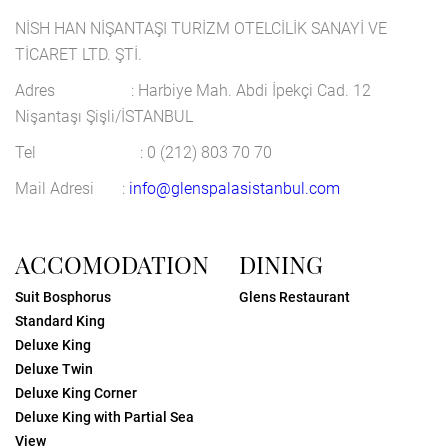
NİSH HAN NİŞANTAŞI TURİZM OTELCİLİK SANAYİ VE
TİCARET LTD. ŞTİ.
Adres : Harbiye Mah. Abdi İpekçi Cad. 12
Nişantaşı Şişli/İSTANBUL
Tel : 0 (212) 803 70 70
Mail Adresi :
info@glenspalasistanbul.com
ACCOMODATION
DINING
Suit Bosphorus
Glens Restaurant
Standard King
Deluxe King
Deluxe Twin
Deluxe King Corner
Deluxe King with Partial Sea
View